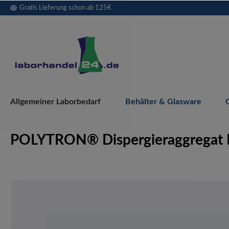
Gratis Lieferung schon ab 125€
springen
Zur Hauptnavigation springen
Allgemeiner Laborbedarf
Behälter & Glasware
POLYTRON® Dispergieraggregat P
Bildergalerie überspringen