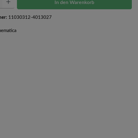
In den Warenkorb
mer:
11030312-4013027
inematica