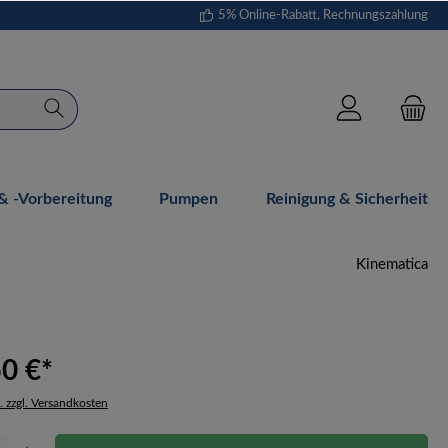
5% Online-Rabatt, Rechnungszahlung
 -vorbereitung
Pumpen
Reinigung & Sicherheit
Kinematica
50 €*
. zzgl. Versandkosten
Gib den gewünschten Wert ein oder benutze die Schaltflächen um die Anzahl zu erhöh