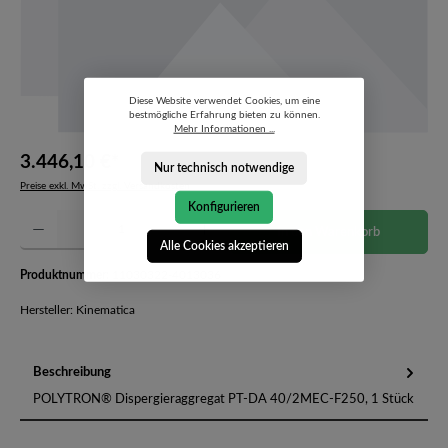
Diese Website verwendet Cookies, um eine
bestmögliche Erfahrung bieten zu können.
Mehr Informationen ...
3.446,10 €*
Nur technisch notwendige
Preise exkl. MwSt. zzgl. Versandkosten
Konfigurieren
Produkt Anzahl: Gib den gewünschten Wert ein oder benutze die Schaltflächen um die Anzahl 
In den Warenkorb
Alle Cookies akzeptieren
Produktnummer:
11030322-4013036
Hersteller: Kinematica
Beschreibung
POLYTRON® Dispergieraggregat PT-DA 40/2MEC-F250, 1 Stück