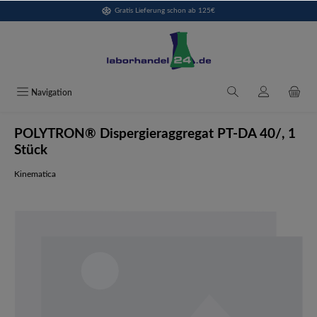
Gratis Lieferung schon ab 125€
alt springen
Navigation
POLYTRON® Dispergieraggregat PT-DA 40/, 1
Stück
Kinematica
Bildergalerie überspringen