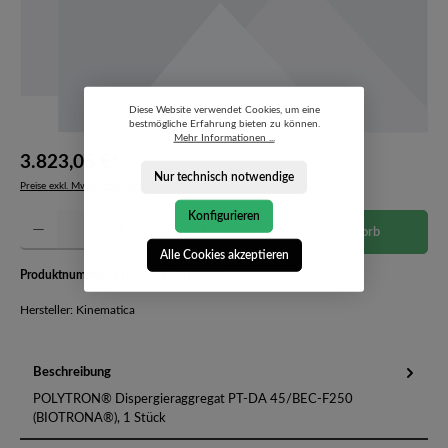
Diese Website verwendet Cookies, um eine
bestmögliche Erfahrung bieten zu können.
Mehr Informationen ...
3.823,05 €*
Nur technisch notwendige
Preise exkl. MwSt. zzgl. Versandkosten
Konfigurieren
Produkt Anzahl: Gib den gewünschten Wert ein oder benutze die Schaltflächen um die Anzahl 
In den Warenkorb
Alle Cookies akzeptieren
Produktnummer:
11030326-4013039
Hersteller: Kinematica
Beschreibung
POLYTRON® Dispergieraggregat PT-DA 45/BEC-F250
(BIOTRONA®), 1 Stück