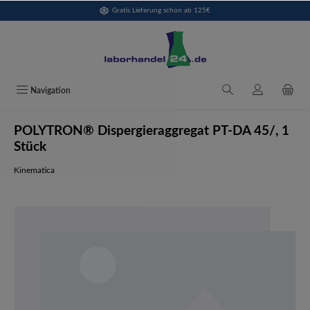
Gratis Lieferung schon ab 125€
alt springen
Navigation
POLYTRON® Dispergieraggregat PT-DA 45/, 1
Stück
Kinematica
Bildergalerie überspringen