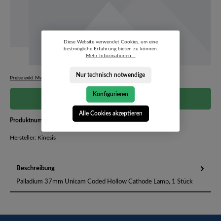
Diese Website verwendet Cookies, um eine
bestmögliche Erfahrung bieten zu können.
Mehr Informationen ...
Nur technisch notwendige
Preise exkl. MwSt. zzgl. Versandkosten
Konfigurieren
Preis auf Anfrage
Alle Cookies akzeptieren
Produktnummer:
HCL-PD-37-U-4007309
Hersteller: Kinesis
Beschreibung
Palladium 37mm Unicam Coded Hollow Cathode Lamp, 1 Stück