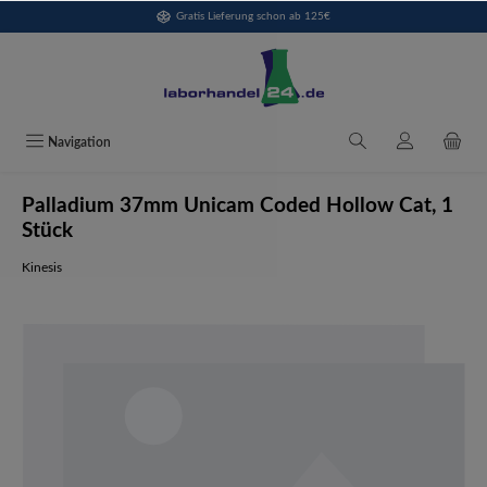
Gratis Lieferung schon ab 125€
alt springen
Navigation
Palladium 37mm Unicam Coded Hollow Cat, 1
Stück
Kinesis
Bildergalerie überspringen