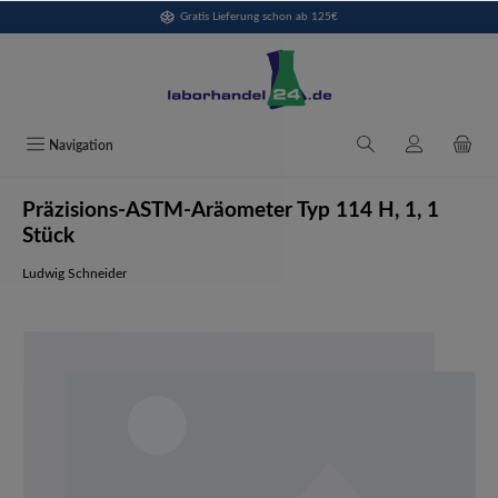
Gratis Lieferung schon ab 125€
alt springen
Navigation
Präzisions-ASTM-Aräometer Typ 114 H, 1, 1
Stück
Ludwig Schneider
Bildergalerie überspringen