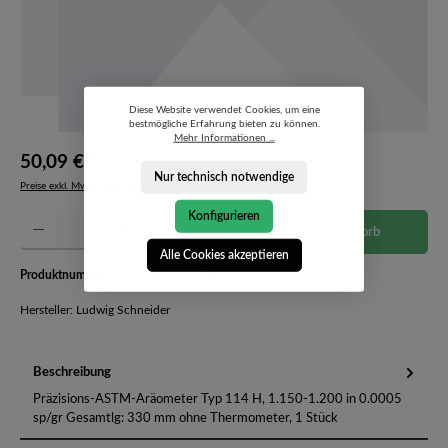
Diese Website verwendet Cookies, um eine
bestmögliche Erfahrung bieten zu können.
Mehr Informationen ...
50,09 €*
Nur technisch notwendige
Preise exkl. MwSt. zzgl. Versandkosten
Konfigurieren
Produkt Anzahl: Gib den gewünschten Wert ein oder benutze die Schaltflächen um die Anzahl 
In den Warenkorb
Alle Cookies akzeptieren
Produktnummer:
3222064-6260476
Hersteller: Ludwig Schneider
Beschreibung
Präzisions-ASTM-Aräometer Typ 114 H, 1.150-1.200 in 0.0005
sp/gr Gesamtlg: 330 mm ohne Thermometer, 1 Stück