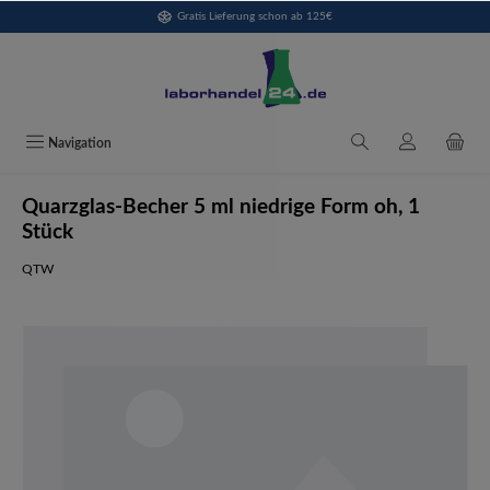
Gratis Lieferung schon ab 125€
alt springen
Navigation
Quarzglas-Becher 5 ml niedrige Form oh, 1
Stück
QTW
Bildergalerie überspringen