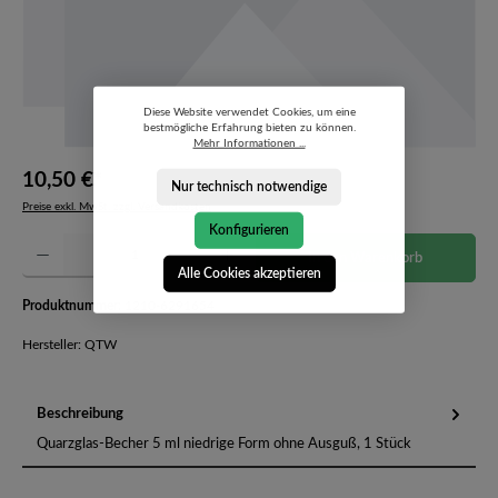
Diese Website verwendet Cookies, um eine
bestmögliche Erfahrung bieten zu können.
Mehr Informationen ...
10,50 €*
Nur technisch notwendige
Preise exkl. MwSt. zzgl. Versandkosten
Konfigurieren
Produkt Anzahl: Gib den gewünschten Wert ein oder benutze die Schaltflächen um die Anzahl 
In den Warenkorb
Alle Cookies akzeptieren
Produktnummer:
1210-6291654
Hersteller: QTW
Beschreibung
Quarzglas-Becher 5 ml niedrige Form ohne Ausguß, 1 Stück