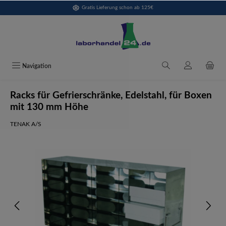
Gratis Lieferung schon ab 125€
alt springen
Navigation
Racks für Gefrierschränke, Edelstahl, für Boxen
mit 130 mm Höhe
TENAK A/S
Bildergalerie überspringen