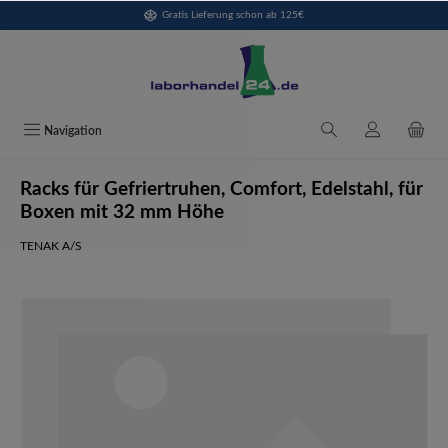
Gratis Lieferung schon ab 125€
alt springen
Navigation
Racks für Gefriertruhen, Comfort, Edelstahl, für
Boxen mit 32 mm Höhe
TENAK A/S
Bildergalerie überspringen