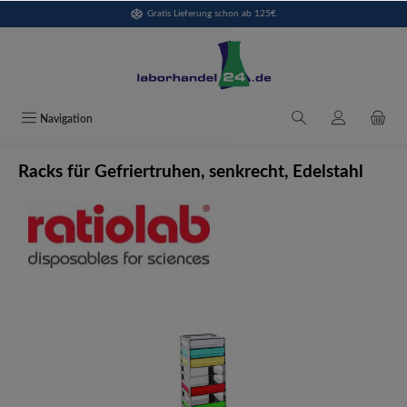
Gratis Lieferung schon ab 125€
alt springen
Navigation
Racks für Gefriertruhen, senkrecht, Edelstahl
Bildergalerie überspringen