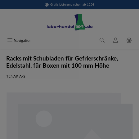
Gratis Lieferung schon ab 125€
alt springen
Navigation
Racks mit Schubladen für Gefrierschränke,
Edelstahl, für Boxen mit 100 mm Höhe
TENAK A/S
Bildergalerie überspringen