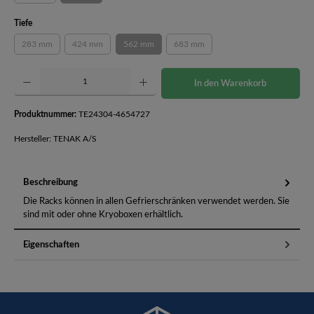
auswählen
Tiefe
283 mm
424 mm
562 mm
683 mm
(Diese Option ist zurzeit nicht verfügbar.)
(Diese Option ist zurzeit nicht verfügbar.)
(Diese Option ist zurzeit nicht verfügbar.)
(Diese Option ist zurzeit nicht verfüg
Produkt Anzahl: Gib den gewünschten Wert ein oder benutze die Schaltflächen um die Anzahl 
In den Warenkorb
Produktnummer:
TE24304-4654727
Hersteller: TENAK A/S
Beschreibung
Die Racks können in allen Gefrierschränken verwendet werden. Sie
sind mit oder ohne Kryoboxen erhältlich.
Eigenschaften