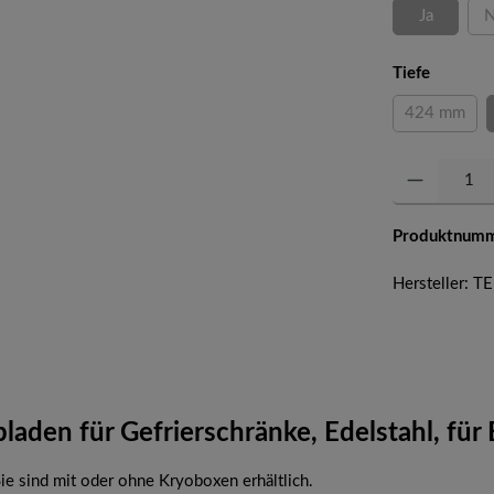
Ja
N
(Diese Opti
auswähl
Tiefe
424 mm
(Diese Opt
Produkt Anzahl: 
Produktnum
Hersteller: 
laden für Gefrierschränke, Edelstahl, fü
e sind mit oder ohne Kryoboxen erhältlich.