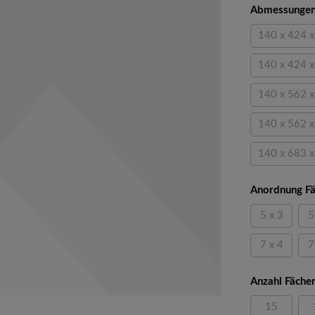
Abmessungen
140 x 424 
(D
140 x 424 
(D
140 x 562 
(D
140 x 562 
(D
140 x 683 
(D
Anordnung Fä
5 x 3
5
(Diese Opti
7 x 4
7
(Diese Opti
Anzahl Fäche
15
(Diese Opti