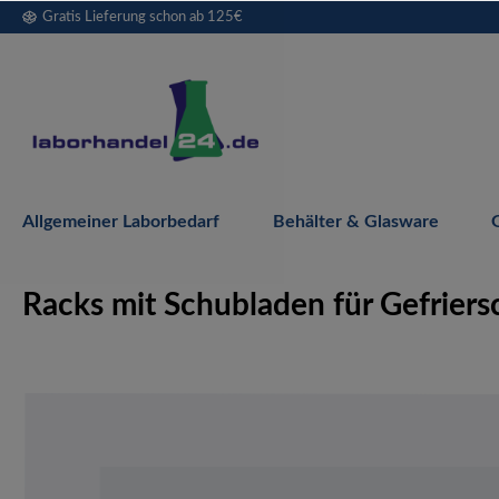
Gratis Lieferung schon ab 125€
springen
Zur Hauptnavigation springen
Allgemeiner Laborbedarf
Behälter & Glasware
Racks mit Schubladen für Gefriers
Bildergalerie überspringen