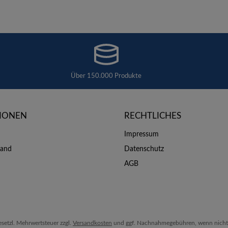
Über 150.000 Produkte
IONEN
RECHTLICHES
Impressum
sand
Datenschutz
AGB
gesetzl. Mehrwertsteuer zzgl.
Versandkosten
und ggf. Nachnahmegebühren, wenn nicht