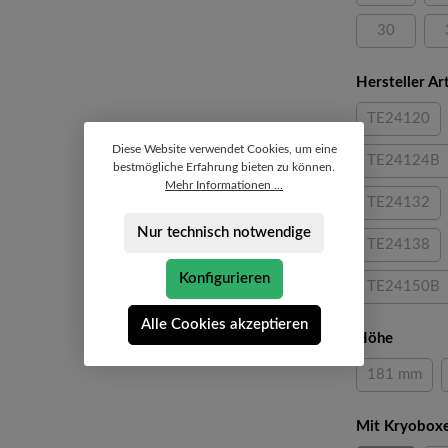
30
(Diese Opti
Hersteller A
TE24120
(Diese Op
Diese Website verwendet Cookies, um eine
TE24124B
bestmögliche Erfahrung bieten zu können.
(Diese O
Mehr Informationen ...
TE24132
(Diese Op
Nur technisch notwendige
TE24138
(Diese Op
Konfigurieren
TE24150B
(Diese O
Alle Cookies akzeptieren
auswäh
Höhe
181 mm
(Diese Opt
Mit Kryobox