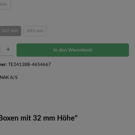
ein
on ist zurzeit nicht verfügbar.)
(Diese Option ist zurzeit nicht verfügbar.)
en
562 mm
683 mm
ion ist zurzeit nicht verfügbar.)
(Diese Option ist zurzeit nicht verfügbar.)
(Diese Option ist zurzeit nicht verfügbar.)
Gib den gewünschten Wert ein oder benutze die Schaltflächen um die Anzahl zu erhöh
In den Warenkorb
mer:
TE24138B-4654667
TENAK A/S
r Boxen mit 32 mm Höhe"