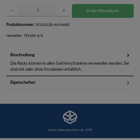
Produkt Anzahl: Gib den gewünschten Wert ein oder benutze die Schaltflächen um die Anzahl 
In den Warenkorb
Produktnummer:
TE24222B-4654680
Hersteller: TENAK A/S
Beschreibung
Die Racks können in allen Gefrierschränken verwendet werden. Sie
sind mit oder ohne Kryoboxen erhältlich.
Eigenschaften
Gratis Lieferung schon ab 125€