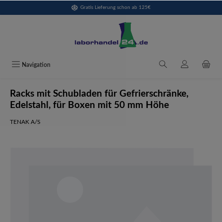
Gratis Lieferung schon ab 125€
alt springen
Navigation
Racks mit Schubladen für Gefrierschränke,
Edelstahl, für Boxen mit 50 mm Höhe
TENAK A/S
Bildergalerie überspringen