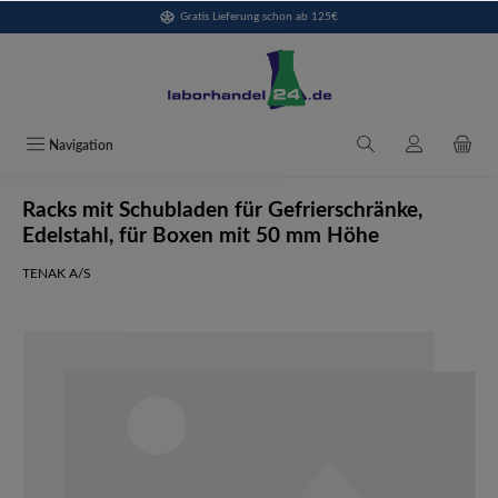
Gratis Lieferung schon ab 125€
alt springen
Navigation
Racks mit Schubladen für Gefrierschränke,
Edelstahl, für Boxen mit 50 mm Höhe
TENAK A/S
Bildergalerie überspringen