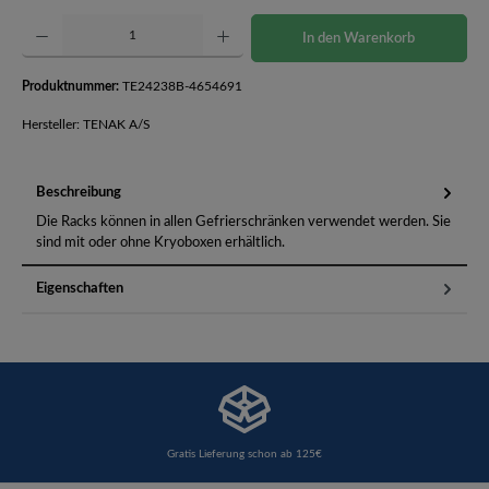
Produkt Anzahl: Gib den gewünschten Wert ein oder benutze die Schaltflächen um die Anzahl 
In den Warenkorb
Produktnummer:
TE24238B-4654691
Hersteller: TENAK A/S
Beschreibung
Die Racks können in allen Gefrierschränken verwendet werden. Sie
sind mit oder ohne Kryoboxen erhältlich.
Eigenschaften
Gratis Lieferung schon ab 125€