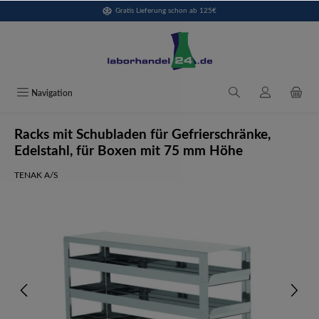
Gratis Lieferung schon ab 125€
alt springen
Navigation
Racks mit Schubladen für Gefrierschränke,
Edelstahl, für Boxen mit 75 mm Höhe
TENAK A/S
Bildergalerie überspringen