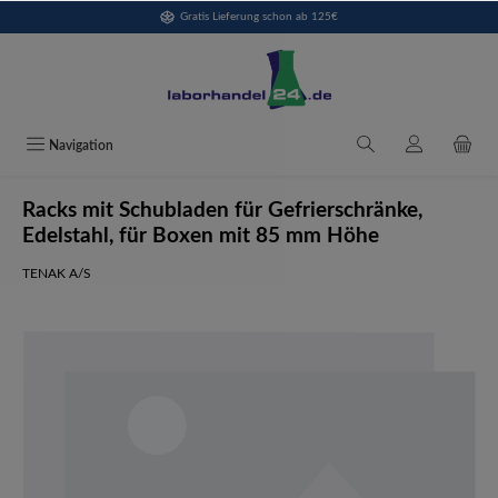
Gratis Lieferung schon ab 125€
alt springen
Navigation
Racks mit Schubladen für Gefrierschränke,
Edelstahl, für Boxen mit 85 mm Höhe
TENAK A/S
Bildergalerie überspringen