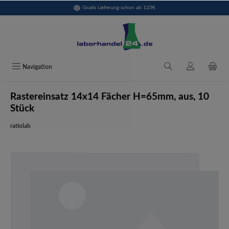
Gratis Lieferung schon ab 125€
alt springen
Navigation
Rastereinsatz 14x14 Fächer H=65mm, aus, 10
Stück
ratiolab
Bildergalerie überspringen