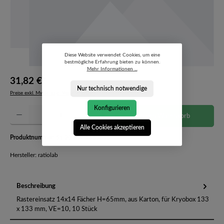
Diese Website verwendet Cookies, um eine
bestmögliche Erfahrung bieten zu können.
Mehr Informationen ...
31,82 €*
Nur technisch notwendige
Preise exkl. MwSt. zzgl. Versandkosten
Konfigurieren
Produkt Anzahl: Gib den gewünschten Wert ein oder benutze die Schaltflächen um die Anzahl 
In den Warenkorb
Alle Cookies akzeptieren
Produktnummer:
51 20 207-4653635
Hersteller: ratiolab
Beschreibung
Rastereinsatz 14x14 Fächer H=65mm, aus Karton, für Kryobox 133
x 133 mm, VE=10, 10 Stück