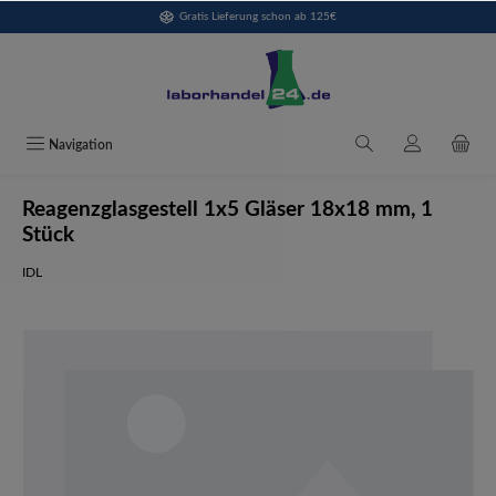
Gratis Lieferung schon ab 125€
alt springen
Navigation
Reagenzglasgestell 1x5 Gläser 18x18 mm, 1
Stück
IDL
Bildergalerie überspringen