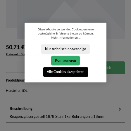
Diese Website verwendet Cookies, um eine
bestmögliche Erfahrung bieten zu können.
Mehr Informationen ...
50,71 €*
Nur technisch notwendige
Preise exkl. MwSt. zzgl. Versandkosten
Konfigurieren
Produkt Anzahl: Gib den gewünschten Wert ein oder benutze die Schaltflächen um die Anzahl 
In den Warenkorb
Alle Cookies akzeptieren
Produktnummer:
3900012010-6302710
Hersteller: IDL
Beschreibung
Reagenzgläsergestell 18/8 Stahl 1x5 Bohrungen a 18mm