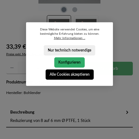
Diese Website verwendet Cookies, um eine
bestmögliche Erfahrung bieten zu können.
Mehr Informationen ...
33,39 €*
Nur technisch notwendige
Preise exkl. MwSt. zzgl. Versandkosten
Konfigurieren
Produkt Anzahl: Gib den gewünschten Wert ein oder benutze die Schaltflächen um die Anzahl 
In den Warenkorb
Alle Cookies akzeptieren
Produktnummer:
D 526-10-2600063
Hersteller: Bohlender
Beschreibung
Reduzierung von 8 auf 6 mm Ø PTFE, 1 Stück