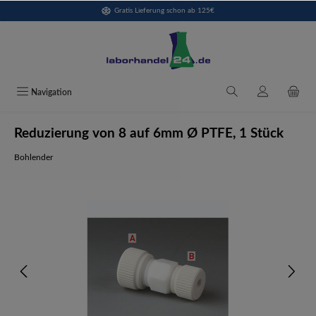
Gratis Lieferung schon ab 125€
alt springen
Navigation
Reduzierung von 8 auf 6mm Ø PTFE, 1 Stück
Bohlender
Bildergalerie überspringen