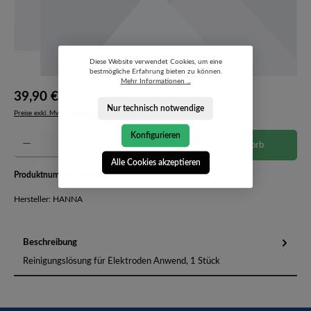
Diese Website verwendet Cookies, um eine
bestmögliche Erfahrung bieten zu können.
Mehr Informationen ...
39,90 €*
Nur technisch notwendige
Preise exkl. MwSt. zzgl. Versandkosten
Produkt Anzahl: Gib den gewünschten Wert ein oder benutze die Schaltflächen um die Anzahl 
Konfigurieren
In den Warenkorb
Alle Cookies akzeptieren
Produktnummer:
HI70636L-6257282
Hersteller: HANNA
Beschreibung
Reinigungslösung für Elektroden Anwend, 1 Stück