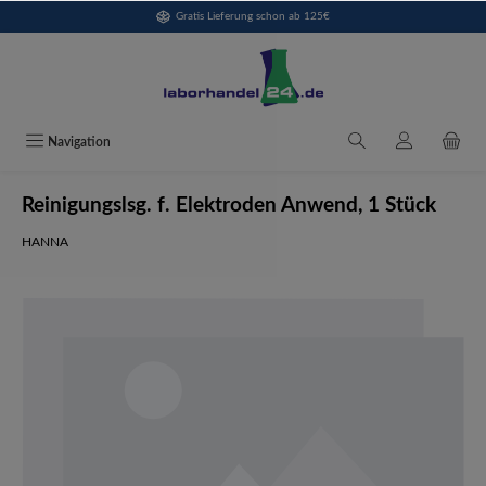
Gratis Lieferung schon ab 125€
alt springen
Navigation
Reinigungslsg. f. Elektroden Anwend, 1 Stück
HANNA
Bildergalerie überspringen