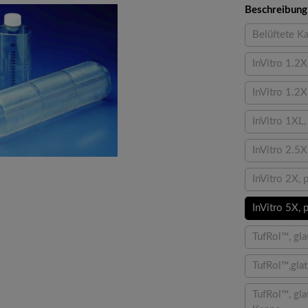
Beschreibung
Belüftete Ka
InVitro 1.2X
InVitro 1.2X
InVitro 1XL,
InVitro 2.5X
InVitro 2X, 
InVitro 5X, 
TufRol™, gla
TufRol™,glat
TufRol™, gla