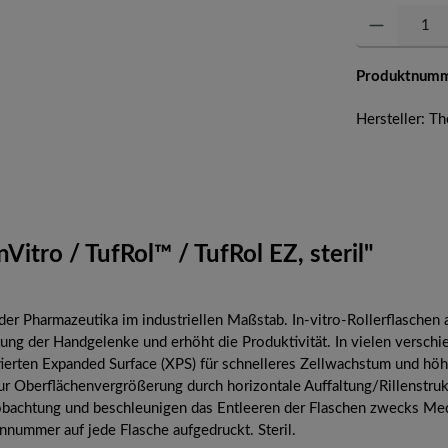
Produkt Anzahl: 
Produktnum
Hersteller: 
itro / TufRol™ / TufRol EZ, steril"
er Pharmazeutika im industriellen Maßstab. In-vitro-Rollerflaschen
stung der Handgelenke und erhöht die Produktivität. In vielen vers
ntierten Expanded Surface (XPS) für schnelleres Zellwachstum und hö
r Oberflächenvergrößerung durch horizontale Auffaltung/Rillenstrukt
bachtung und beschleunigen das Entleeren der Flaschen zwecks Medi
nnummer auf jede Flasche aufgedruckt. Steril.