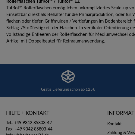
Rollerflaschen TufRol™ / TufRol™ EZ
TufRol™ Rollerflaschen ermöglichen unkompliziertes Scale-up von
Einsetzbar direkt als Behälter für die Primärproduktion, oder fü
flachen oder tiefen Griffmulden / Vertiefungen im Bodenbereich 
Schlag-/Stoßfestigkeit der Flaschen. In vertikaler Orientierung er
vollständige Entleeren der Rollerflaschen für Mediumwechsel oder 
Artikel mit Doppelbeutel für Reinraumanwendung.
Gratis Lieferung schon ab 125€
HILFE + KONTAKT
INFORMAT
Tel.: +49 9342 85803-42
Kontakt
Fax: +49 9342 85803-44
Zahlung & Ver