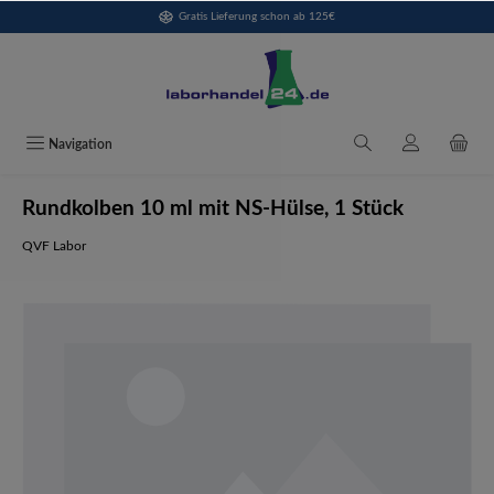
Gratis Lieferung schon ab 125€
alt springen
Navigation
Rundkolben 10 ml mit NS-Hülse, 1 Stück
QVF Labor
Bildergalerie überspringen