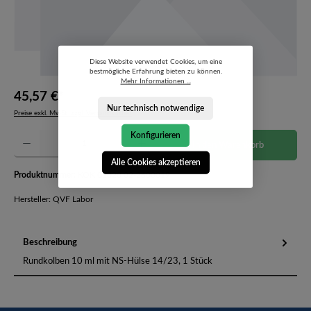
Diese Website verwendet Cookies, um eine
bestmögliche Erfahrung bieten zu können.
Mehr Informationen ...
45,57 €*
Nur technisch notwendige
Preise exkl. MwSt. zzgl. Versandkosten
Produkt Anzahl: Gib den gewünschten Wert ein oder benutze die Schaltflächen um die Anzahl 
Konfigurieren
In den Warenkorb
Alle Cookies akzeptieren
Produktnummer:
KOK 01020 02-2600019
Hersteller: QVF Labor
Beschreibung
Rundkolben 10 ml mit NS-Hülse 14/23, 1 Stück