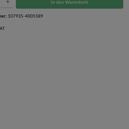
In den Warenkorb
mer:
107935-4005589
CAT