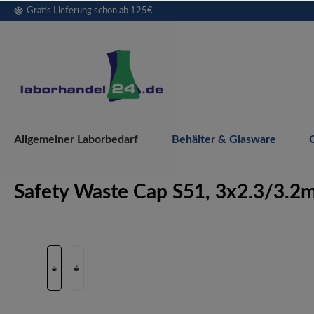
Gratis Lieferung schon ab 125€
springen
Zur Hauptnavigation springen
Allgemeiner Laborbedarf
Behälter & Glasware
Safety Waste Cap S51, 3x2.3/3.2
Bildergalerie überspringen