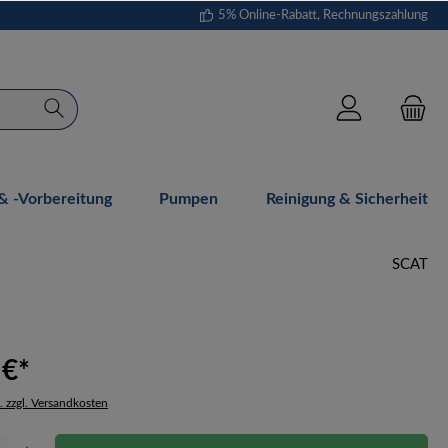
5% Online-Rabatt, Rechnungszahlung
 -vorbereitung
Pumpen
Reinigung & Sicherheit
SCAT
 €*
. zzgl. Versandkosten
Gib den gewünschten Wert ein oder benutze die Schaltflächen um die Anzahl zu erhöh