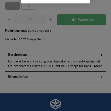
2
3
(Diese Option ist zurzeit nicht verfügbar.)
(Diese Option ist zurzeit nicht verfügbar.)
Produkt Anzahl: Gib den gewünschten Wert ein oder benutze die Schaltflächen um die Anzahl 
In den Warenkorb
Produktnummer:
107922-4005583
Hersteller: SCAT Europe GmbH
Beschreibung
Für die sichere Entsorgung von Flüssigkeiten. Schraubkappen, mit
frei drehbarem Einsatz aus PTFE, mit PFA-Fittings für Kapil…
Mehr
Eigenschaften