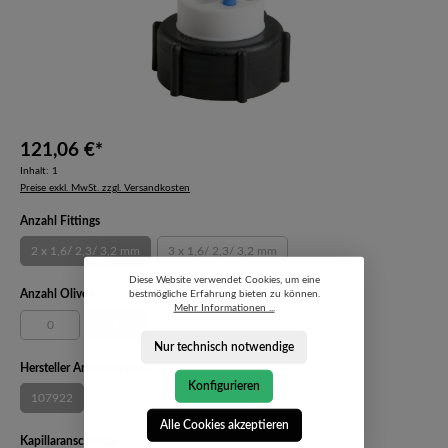
121,06 €*
Inhalt:
1
Preise exkl. MwSt. zzgl. Versandkosten
auswählen
Anzahl Fittings
2 x 1,6/ 2,3/ 3,2 mm
3 x 1,6/ 2,3/ 3,2 mm
(Diese Option ist zurzeit nicht verfügbar.)
(Diese Option ist zurzeit nicht verfügbar.)
Diese Website verwendet Cookies, um eine
auswählen
Anzahl Oliven
bestmögliche Erfahrung bieten zu können.
Mehr Informationen ...
0
1
(Diese Option ist zurzeit nicht verfügbar.)
(Diese Option ist zurzeit nicht verfügbar.)
Nur technisch notwendige
auswählen
Hersteller Artikelnummer
Konfigurieren
107922
107930
(Diese Option ist zurzeit nicht verfügbar.)
(Diese Option ist zurzeit nicht verfügbar.)
Alle Cookies akzeptieren
auswählen
Kapillaranschlüsse