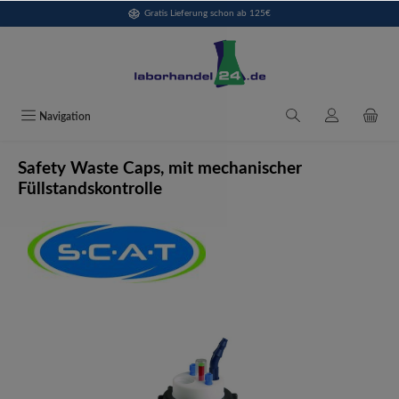
Gratis Lieferung schon ab 125€
alt springen
Navigation
Safety Waste Caps, mit mechanischer
Füllstandskontrolle
Bildergalerie überspringen