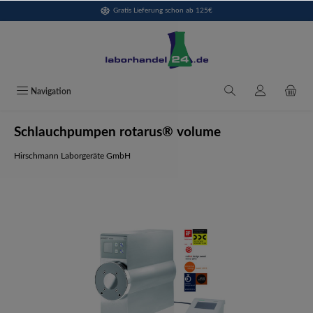
Gratis Lieferung schon ab 125€
alt springen
Navigation
Schlauchpumpen rotarus® volume
Hirschmann Laborgeräte GmbH
Bildergalerie überspringen