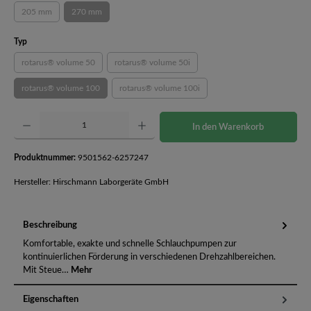
205 mm
270 mm
(Diese Option ist zurzeit nicht verfügbar.)
(Diese Option ist zurzeit nicht verfügbar.)
auswählen
Typ
rotarus® volume 50
rotarus® volume 50i
(Diese Option ist zurzeit nicht verfügbar.)
(Diese Option ist zurzeit nicht verfügbar.)
rotarus® volume 100
rotarus® volume 100i
(Diese Option ist zurzeit nicht verfügbar.)
(Diese Option ist zurzeit nicht verfügbar.)
Produkt Anzahl: Gib den gewünschten Wert ein oder benutze die Schaltflächen um die Anzahl 
In den Warenkorb
Produktnummer:
9501562-6257247
Hersteller: Hirschmann Laborgeräte GmbH
Beschreibung
Komfortable, exakte und schnelle Schlauchpumpen zur
kontinuierlichen Förderung in verschiedenen Drehzahlbereichen.
Mit Steue…
Mehr
Eigenschaften