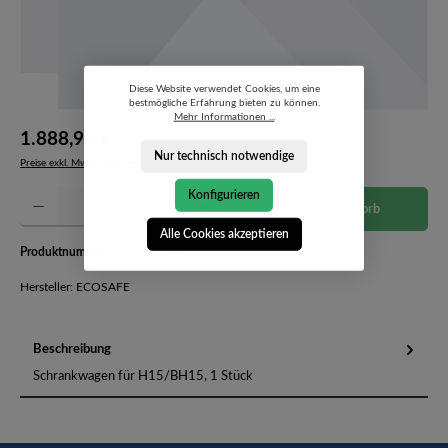
Diese Website verwendet Cookies, um eine
bestmögliche Erfahrung bieten zu können.
Mehr Informationen ...
1.888,95 €*
Nur technisch notwendige
Preise exkl. MwSt. zzgl. Versandkosten
Produkt Anzahl: Gib den gewünschten Wert ein oder benutze die Schaltflächen um die Anzahl 
Konfigurieren
In den Warenkorb
Alle Cookies akzeptieren
Produktnummer:
TA15-6317593
Hersteller: ECOSAFE
Beschreibung
Schrankwagen für H15/BH15, 1 Stück