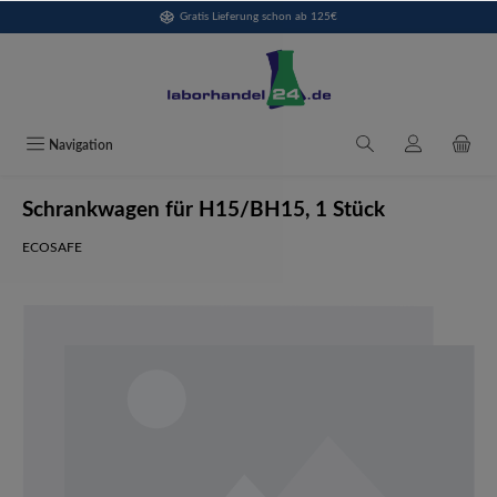
Gratis Lieferung schon ab 125€
alt springen
Navigation
Schrankwagen für H15/BH15, 1 Stück
ECOSAFE
Bildergalerie überspringen