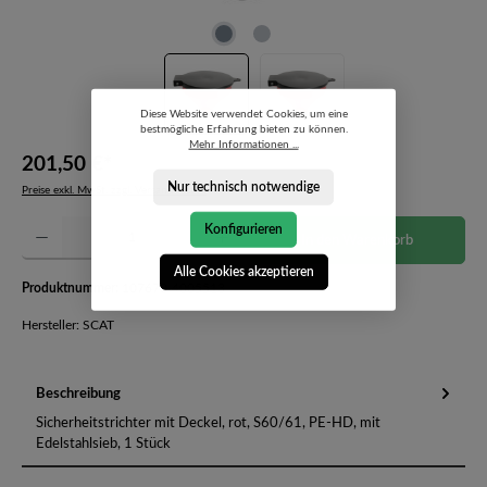
Diese Website verwendet Cookies, um eine
bestmögliche Erfahrung bieten zu können.
Mehr Informationen ...
201,50 €*
Nur technisch notwendige
Preise exkl. MwSt. zzgl. Versandkosten
Produkt Anzahl: Gib den gewünschten Wert ein oder benutze die Schaltflächen um die Anzahl 
Konfigurieren
In den Warenkorb
Alle Cookies akzeptieren
Produktnummer:
107670-4005513
Hersteller: SCAT
Beschreibung
Sicherheitstrichter mit Deckel, rot, S60/61, PE-HD, mit
Edelstahlsieb, 1 Stück