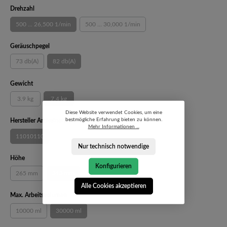
auswählen
Drehzahl
500 ... 26,500 1/min
500 ... 30,000 1/min
(Diese Option ist zurzeit nicht verfügbar.)
(Diese Option ist zurzeit nicht verfügbar.)
auswählen
Geräuschpegel
73 db(A)
82 db(A)
(Diese Option ist zurzeit nicht verfügbar.)
(Diese Option ist zurzeit nicht verfügbar.)
auswählen
Gewicht
3.9 kg
7.4 kg
(Diese Option ist zurzeit nicht verfügbar.)
(Diese Option ist zurzeit nicht verfügbar.)
Diese Website verwendet Cookies, um eine
bestmögliche Erfahrung bieten zu können.
auswählen
Hersteller Artikelnummer
Mehr Informationen ...
11010110
11010111
11010120
11010121
(Diese Option ist zurzeit nicht verfügbar.)
(Diese Option ist zurzeit nicht verfügbar.)
(Diese Option ist zurzeit nicht verfügbar.)
(Diese Option ist zurzeit nic
Nur technisch notwendige
auswählen
Höhe
Konfigurieren
265 mm
313 mm
(Diese Option ist zurzeit nicht verfügbar.)
(Diese Option ist zurzeit nicht verfügbar.)
Alle Cookies akzeptieren
auswählen
Max. Arbeitsvolumen
10000 ml
30000 ml
(Diese Option ist zurzeit nicht verfügbar.)
(Diese Option ist zurzeit nicht verfügbar.)