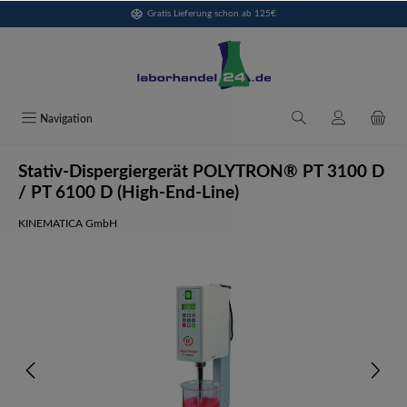
Gratis Lieferung schon ab 125€
alt springen
Navigation
Stativ-Dispergiergerät POLYTRON® PT 3100 D
/ PT 6100 D (High-End-Line)
KINEMATICA GmbH
Bildergalerie überspringen