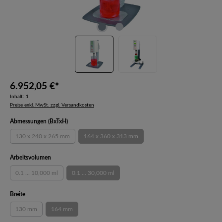
6.952,05 €*
Inhalt:
1
Preise exkl. MwSt. zzgl. Versandkosten
auswählen
Abmessungen (BxTxH)
130 x 240 x 265 mm
164 x 360 x 313 mm
(Diese Option ist zurzeit nicht verfügbar.)
(Diese Option ist zurzeit nicht verfügbar.)
auswählen
Arbeitsvolumen
0.1 ... 10,000 ml
0.1 ... 30,000 ml
(Diese Option ist zurzeit nicht verfügbar.)
(Diese Option ist zurzeit nicht verfügbar.)
auswählen
Breite
130 mm
164 mm
(Diese Option ist zurzeit nicht verfügbar.)
(Diese Option ist zurzeit nicht verfügbar.)