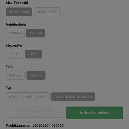
auswählen
Max. Drehzahl
26500 1/min
30000 1/min
(Diese Option ist zurzeit nicht verfügbar.)
(Diese Option ist zurzeit nicht verfügbar.)
auswählen
Nennleistung
1200 W
1700 W
(Diese Option ist zurzeit nicht verfügbar.)
(Diese Option ist zurzeit nicht verfügbar.)
auswählen
Steckertyp
CH
EU
(Diese Option ist zurzeit nicht verfügbar.)
(Diese Option ist zurzeit nicht verfügbar.)
auswählen
Tiefe
240 mm
360 mm
(Diese Option ist zurzeit nicht verfügbar.)
(Diese Option ist zurzeit nicht verfügbar.)
auswählen
Typ
POLYTRON®PT 3100 D
POLYTRON®PT 6100 D
(Diese Option ist zurzeit nicht verfügbar.)
(Diese Option ist zurzeit nicht verfügbar
Produkt Anzahl: Gib den gewünschten Wert ein oder benutze die Schaltflächen um die Anzahl 
In den Warenkorb
Produktnummer:
11010110-4012990