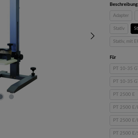
Beschreibung
Adapter
(Diese Opt
Stativ
St
(Diese Opti
Stativ, mit 
(Di
auswähle
Für
PT 10-35 G
(Diese 
PT 10-35 G
PT 2500 E
(Diese O
PT 2500 E/
PT 2500 E/
PT 2500 E/