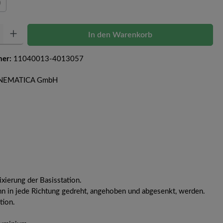
0
Option ist zurzeit nicht verfügbar.)
Gib den gewünschten Wert ein oder benutze die Schaltflächen um die Anzahl zu erhöh
In den Warenkorb
mer:
11040013-4013057
 KINEMATICA GmbH
ixierung der Basisstation.
kann in jede Richtung gedreht, angehoben und abgesenkt, werden.
tion.