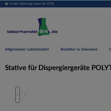
Gratis Lieferung schon ab 125€
springen
Zur Hauptnavigation springen
Allgemeiner Laborbedarf
Behälter & Glasware
Stative für Dispergiergeräte PO
Bildergalerie überspringen