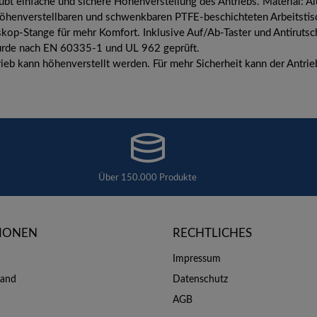
rlaubt einfache und sichere Höhenverstellung des Antriebs. Material: 
öhenverstellbaren und schwenkbaren PTFE-beschichteten Arbeitstisc
eskop-Stange für mehr Komfort. Inklusive Auf/Ab-Taster und Antiruts
rde nach EN 60335-1 und UL 962 geprüft.
trieb kann höhenverstellt werden. Für mehr Sicherheit kann der Antri
Über 150.000 Produkte
IONEN
RECHTLICHES
Impressum
sand
Datenschutz
AGB