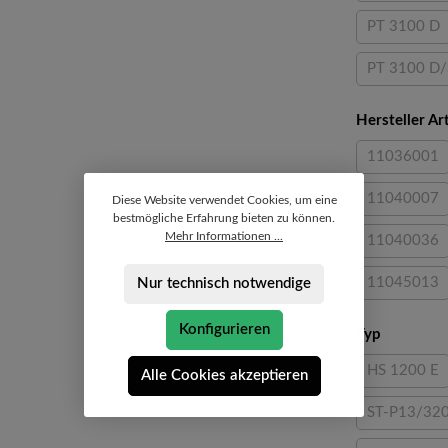
PT 3100 D
(Diese O
PT 3100 D/
Hersteller A
11036001
(Diese O
11040007
Diese Website verwendet Cookies, um eine
(Diese O
bestmögliche Erfahrung bieten zu können.
Mehr Informationen ...
11040036
(Diese O
11045013
Nur technisch notwendige
(Diese O
Konfigurieren
auswähle
Typ
HS 1200 E
Alle Cookies akzeptieren
(Diese O
ST-P13/32
(Diese 