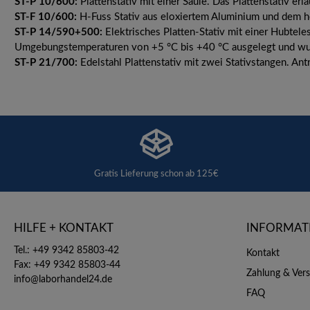
ST-P 10/600:
Plattenstativ mit einer Säule. Das Plattenstativ e
ST-F 10/600:
H-Fuss Stativ aus eloxiertem Aluminium und dem h
ST-P 14/590+500:
Elektrisches Platten-Stativ mit einer Hubtel
Umgebungstemperaturen von +5 °C bis +40 °C ausgelegt und wu
ST-P 21/700:
Edelstahl Plattenstativ mit zwei Stativstangen. An
Gratis Lieferung schon ab 125€
HILFE + KONTAKT
INFORMAT
Tel.: +49 9342 85803-42
Kontakt
Fax: +49 9342 85803-44
Zahlung & Ver
info@laborhandel24.de
FAQ