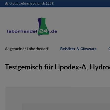
Gratis Lieferung schon ab 125€
springen
Zur Hauptnavigation springen
Allgemeiner Laborbedarf
Behälter & Glasware
Testgemisch für Lipodex-A, Hydro
Bildergalerie überspringen