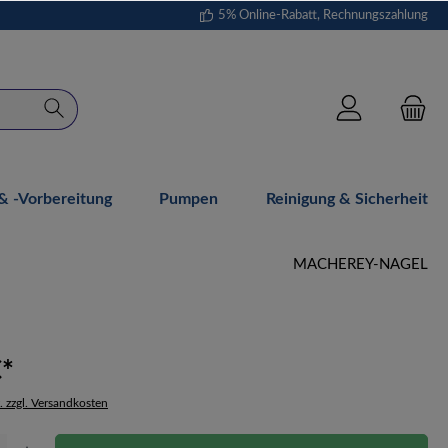
5% Online-Rabatt, Rechnungszahlung
 -vorbereitung
Pumpen
Reinigung & Sicherheit
MACHEREY-NAGEL
€*
. zzgl. Versandkosten
Gib den gewünschten Wert ein oder benutze die Schaltflächen um die Anzahl zu erhöh