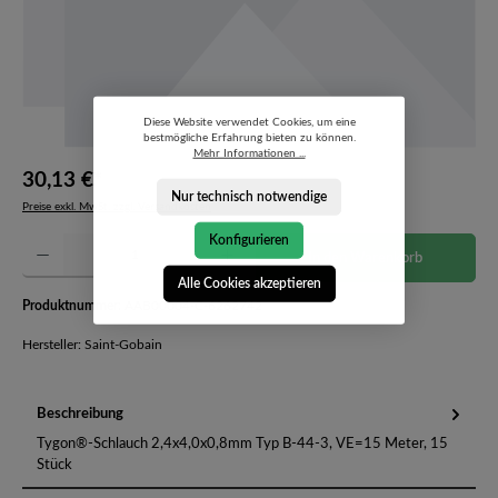
Diese Website verwendet Cookies, um eine
bestmögliche Erfahrung bieten zu können.
Mehr Informationen ...
30,13 €*
Nur technisch notwendige
Preise exkl. MwSt. zzgl. Versandkosten
Konfigurieren
Produkt Anzahl: Gib den gewünschten Wert ein oder benutze die Schaltflächen um die Anzahl 
In den Warenkorb
Alle Cookies akzeptieren
Produktnummer:
AAB00004-C-6262742
Hersteller: Saint-Gobain
Beschreibung
Tygon®-Schlauch 2,4x4,0x0,8mm Typ B-44-3, VE=15 Meter, 15
Stück