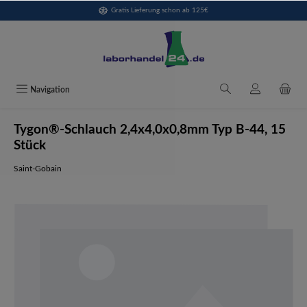
Gratis Lieferung schon ab 125€
alt springen
Navigation
Tygon®-Schlauch 2,4x4,0x0,8mm Typ B-44, 15
Stück
Saint-Gobain
Bildergalerie überspringen