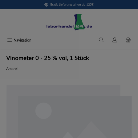
Gratis Lieferung schon ab 125€
alt springen
Navigation
Vinometer 0 - 25 % vol, 1 Stück
Amarell
Bildergalerie überspringen