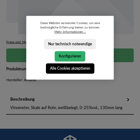
Diese Website verwendet Cookies, um eine
bestmögliche Erfahrung bieten zu können.
Mehr Informationen ...
Preise exkl. MwSt. zzgl. Versandkosten
Nur technisch notwendige
Preis auf Anfrage
Konfigurieren
Alle Cookies akzeptieren
Produktnummer:
H850450-6302749
Hersteller: Amarell
Beschreibung
Vinometer, Skale auf Rohr, weißbelegt, 0-25%vol., 130mm lang