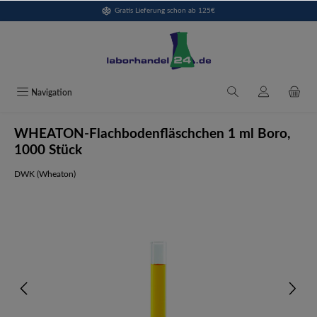
Gratis Lieferung schon ab 125€
alt springen
Navigation
WHEATON-Flachbodenfläschchen 1 ml Boro,
1000 Stück
DWK (Wheaton)
Bildergalerie überspringen