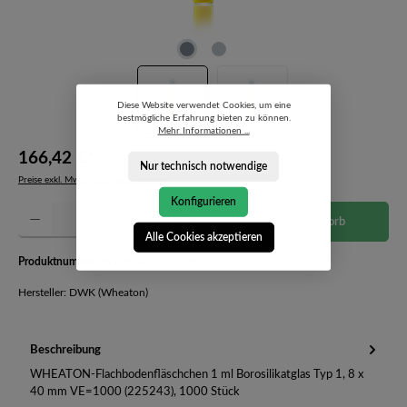
Diese Website verwendet Cookies, um eine
bestmögliche Erfahrung bieten zu können.
Mehr Informationen ...
166,42 €*
Nur technisch notwendige
Preise exkl. MwSt. zzgl. Versandkosten
Konfigurieren
Produkt Anzahl: Gib den gewünschten Wert ein oder benutze die Schaltflächen um die Anzahl 
In den Warenkorb
Alle Cookies akzeptieren
Produktnummer:
W225243-6321056
Hersteller: DWK (Wheaton)
Beschreibung
WHEATON-Flachbodenfläschchen 1 ml Borosilikatglas Typ 1, 8 x
40 mm VE=1000 (225243), 1000 Stück