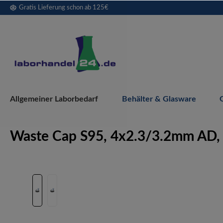
Gratis Lieferung schon ab 125€
springen
Zur Hauptnavigation springen
Allgemeiner Laborbedarf
Behälter & Glasware
Waste Cap S95, 4x2.3/3.2mm AD,
Bildergalerie überspringen