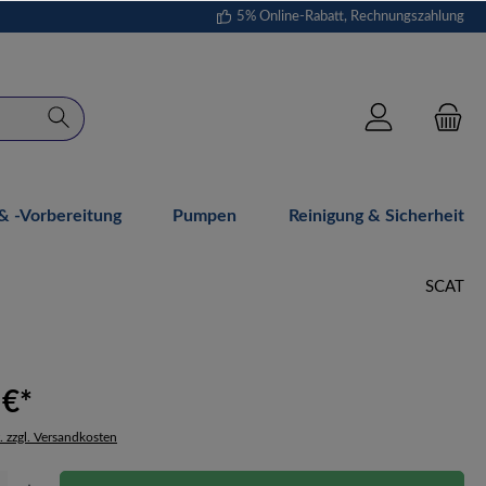
5% Online-Rabatt, Rechnungszahlung
 -vorbereitung
Pumpen
Reinigung & Sicherheit
SCAT
 €*
. zzgl. Versandkosten
Gib den gewünschten Wert ein oder benutze die Schaltflächen um die Anzahl zu erhöh