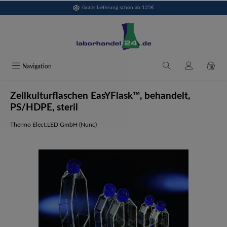
Gratis Lieferung schon ab 125€
alt springen
Navigation
Zellkulturflaschen EasYFlask™, behandelt,
PS/HDPE, steril
Thermo Elect.LED GmbH (Nunc)
Bildergalerie überspringen