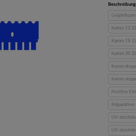
Beschreibung
Gelgießsper
(Diese
Kamm 12 Z
(Dies
Kamm 18 Z
(D
Kamm 30 Z
(D
Kamm doppe
Kamm doppe
Positive El
(Di
Präparative
UV-durchläs
UV-durchläs