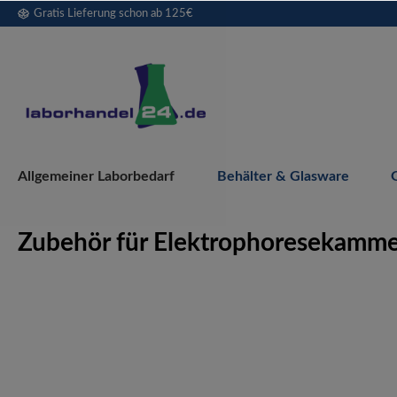
Gratis Lieferung schon ab 125€
springen
Zur Hauptnavigation springen
Allgemeiner Laborbedarf
Behälter & Glasware
Zubehör für Elektrophoresekamm
Bildergalerie überspringen