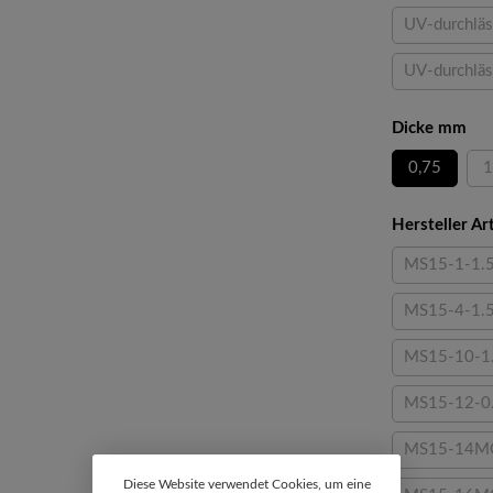
UV-durchläs
UV-durchläs
aus
Dicke mm
0,75
1
Hersteller A
MS15-1-1.
(Diese 
MS15-4-1.
(Diese 
MS15-10-1
(Diese
MS15-12-0
(Dies
MS15-14MC
(Die
Diese Website verwendet Cookies, um eine