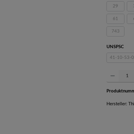
29
(Diese Opti
61
(Diese Opti
743
(Diese Opti
ausw
UNSPSC
41-10-53-
(Diese
Produkt Anzahl: 
Produktnum
Hersteller: Thi