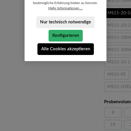
MS15-16M
(Dies
bestmögliche Erfahrung bieten zu können.
Mehr Informationen ...
MS15-20-0
Nur technisch notwendige
MS15-20/
(Di
Konfigurieren
MS15-28M
(Die
Alle Cookies akzeptieren
MS15-30M
(Dies
MS15-35-1
(Diese 
MS15-PE
(Diese Op
MS15-UV
(Dies
Probenvolum
8
(Diese Opti
19
(Diese Opti